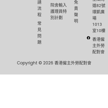
請
免
院舍輸入
道82號
流
責
護理員特
環凱廣
程
聲
別計劃
場
明
常
1013
見
室10樓
問
香港僱
題
主外勞
配對會
Copyright © 2026 香港僱主外勞配對會