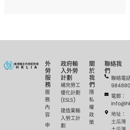
外
政府輸
關
聯絡我
勞
入外勞
於
們
服
計劃
我
聯絡電
務
們
補充勞工
98488
服
隱
優化計劃
電郵：
務
私
(ESLS)
info@h
內
權
建造業輸
容
政
地址：
入勞工計
策
土瓜灣
申
劃
土瓜灣