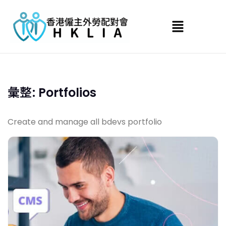
彙整:
Portfolios
Create and manage all bdevs portfolio