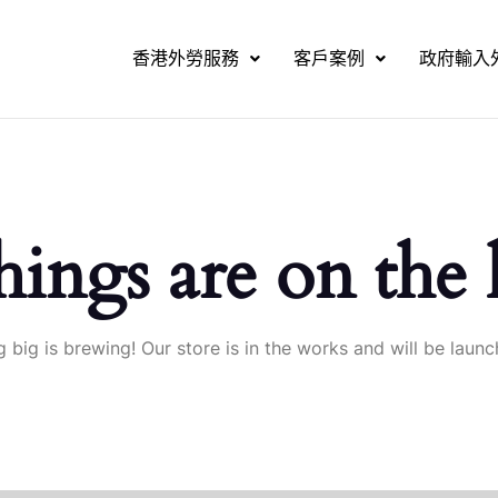
香港外勞服務
客戶案例
政府輸入
hings are on the
 big is brewing! Our store is in the works and will be launc