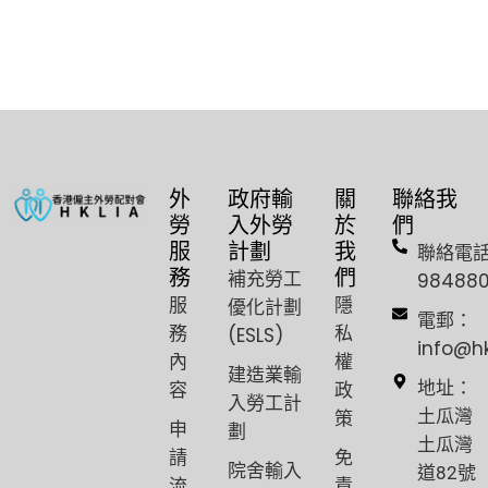
外
政府輸
關
聯絡我
勞
入外勞
於
們
服
計劃
我
聯絡電
務
們
補充勞工
98488
服
隱
優化計劃
電郵：
務
私
(ESLS)
info@h
內
權
建造業輸
容
政
地址：
入勞工計
策
土瓜灣
申
劃
土瓜灣
請
免
院舍輸入
道82號
流
責