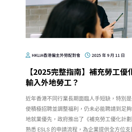
HKLIA香港僱主外勞配對會
2025 年 9 月 11 日
【2025完整指南】補充勞工
輸入外地勞工？
近年香港不同行業長期面臨人手短缺，特別是
使積極招聘並調整福利，仍未必能聘請到足夠
地就業優先，政府推出了《補充勞工優化計劃》
熟悉 ESLS 的申請流程，為企業提供全方